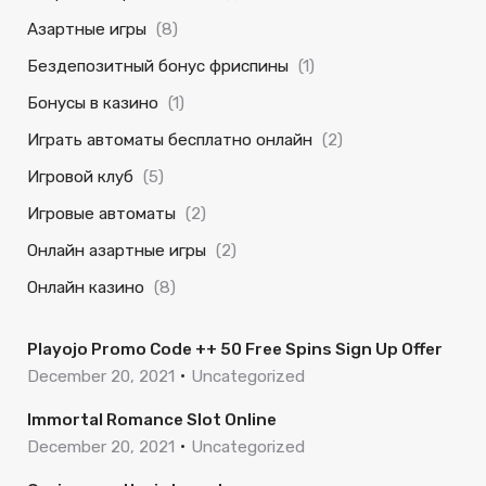
Азартные игры
(8)
Бездепозитный бонус фриспины
(1)
Бонусы в казино
(1)
Играть автоматы бесплатно онлайн
(2)
Игровой клуб
(5)
Игровые автоматы
(2)
Онлайн азартные игры
(2)
Онлайн казино
(8)
Playojo Promo Code ++ 50 Free Spins Sign Up Offer
December 20, 2021
Uncategorized
Immortal Romance Slot Online
December 20, 2021
Uncategorized