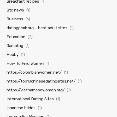
Breakfast recipes
(1)
Btc news
(1)
Business
(6)
datingpeak.org – best adult sites
(1)
Education
(2)
Gambling
(1)
Hobby
(1)
How To Find Women
(1)
https://colombianwomen.net/
(1)
https://top10chinesedatingsites.net/
(1)
https://vietnamesewomen.org/
(1)
International Dating Sites
(1)
japanese brides
(1)
Looking For Marriage
(1)