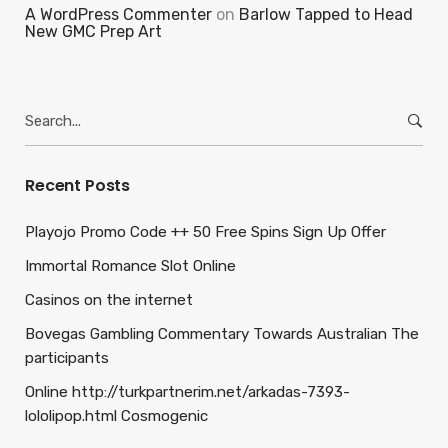
A WordPress Commenter
on
Barlow Tapped to Head
New GMC Prep Art
Search
for:
Recent Posts
Playojo Promo Code ++ 50 Free Spins Sign Up Offer
Immortal Romance Slot Online
Casinos on the internet
Bovegas Gambling Commentary Towards Australian The
participants
Online http://turkpartnerim.net/arkadas-7393-
lololipop.html Cosmogenic