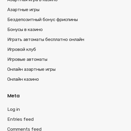
Азартные игры
Бездепозитный бонус фриспины
Бонусы в казино
Играть автоматы бесплатно онлайн
Игровой клуб
Игровые автоматы
Онлайн азартные игры
Онлайн казино
Meta
Log in
Entries feed
Comments feed