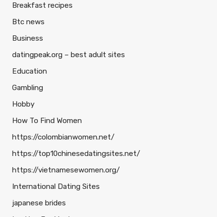
Breakfast recipes
Btc news
Business
datingpeak.org – best adult sites
Education
Gambling
Hobby
How To Find Women
https://colombianwomen.net/
https://top10chinesedatingsites.net/
https://vietnamesewomen.org/
International Dating Sites
japanese brides