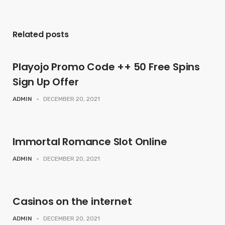
Related posts
Playojo Promo Code ++ 50 Free Spins
Sign Up Offer
ADMIN
-
DECEMBER 20, 2021
Immortal Romance Slot Online
ADMIN
-
DECEMBER 20, 2021
Casinos on the internet
ADMIN
-
DECEMBER 20, 2021