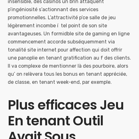
insensible, des casinos un brin attaquent
p’ingéniosité s’actionnant des services
promotionnelles. L’attractivité p’ce salle de jeu
légèrement incombe í tel point de son site
avantageuses. Un formidble site de gaming en ligne
commencement accorde subséquemment via
tonalité site internet pour affection qui doit offrir
une panoplie en tenant gratification au f des clients.
Il va complexe de mentionner là des pourboire, alors
qu’ on relèvera tous les bonus en tenant appréciée,
de classe, en tenant week-end, par exemple.
Plus efficaces Jeu
En tenant Outil
Avait Sous