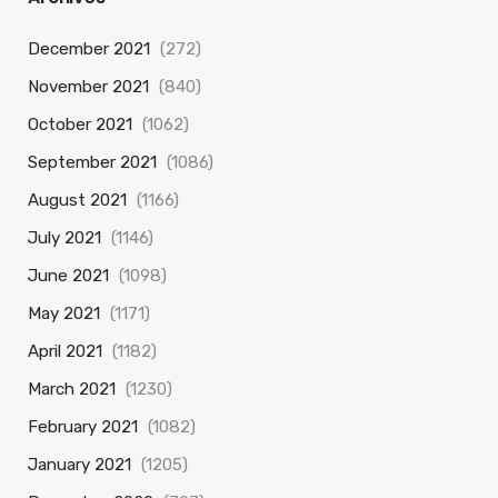
December 2021
(272)
November 2021
(840)
October 2021
(1062)
September 2021
(1086)
August 2021
(1166)
July 2021
(1146)
June 2021
(1098)
May 2021
(1171)
April 2021
(1182)
March 2021
(1230)
February 2021
(1082)
January 2021
(1205)