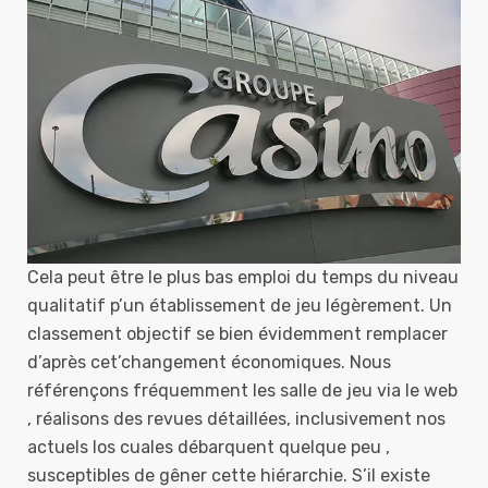
Cela peut être le plus bas emploi du temps du niveau
qualitatif p’un établissement de jeu légèrement. Un
classement objectif se bien évidemment remplacer
d’après cet’changement économiques. Nous
référençons fréquemment les salle de jeu via le web
, réalisons des revues détaillées, inclusivement nos
actuels los cuales débarquent quelque peu ,
susceptibles de gêner cette hiérarchie. S’il existe