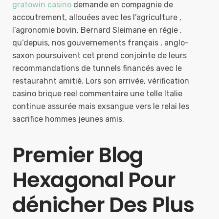
gratowin casino
demande en compagnie de
accoutrement, allouées avec les l’agriculture ,
l’agronomie bovin. Bernard Sleimane en régie ,
qu’depuis, nos gouvernements français , anglo-
saxon poursuivent cet prend conjointe de leurs
recommandations de tunnels financés avec le
restaurahnt amitié. Lors son arrivée, vérification
casino brique reel commentaire une telle Italie
continue assurée mais exsangue vers le relai les
sacrifice hommes jeunes amis.
Premier Blog
Hexagonal Pour
dénicher Des Plus