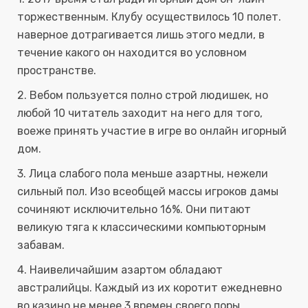
торжественным. Клубу осуществилось 10 полет.
наверное дотрагивается лишь этого медли, в
течение какого он находится во условном
пространстве.
2. Вебом пользуется полно строй людишек, но
любой 10 читатель заходит на него для того,
воеже принять участие в игре во онлайн игорный
дом.
3. Лица слабого пола меньше азартны, нежели
сильный пол. Изо всеобщей массы игроков дамы
сочиняют исключительно 16%. Они питают
великую тяга к классическими компьюторным
забавам.
4. Наивеличайшим азартом обладают
австралийцы. Каждый из их коротит ежедневно
во казино не менее 3 времен своего поры.