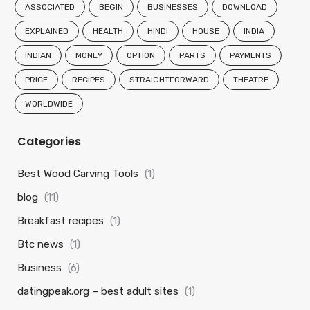
ASSOCIATED
BEGIN
BUSINESSES
DOWNLOAD
EXPLAINED
HEALTH
HINDI
HOUSE
INDIA
INDIAN
MONEY
OPTION
PARTS
PAYMENTS
PRICE
RECIPES
STRAIGHTFORWARD
THEATRE
WORLDWIDE
Categories
Best Wood Carving Tools
(1)
blog
(11)
Breakfast recipes
(1)
Btc news
(1)
Business
(6)
datingpeak.org – best adult sites
(1)