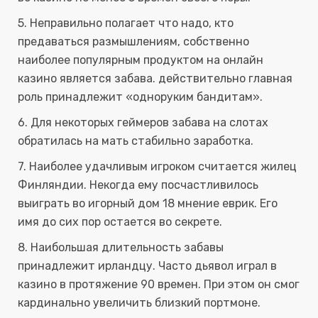
5. Неправильно полагает что надо, кто
предаваться размышлениям, собственно
наиболее популярным продуктом на онлайн
казино является забава. действительно главная
роль принадлежит «одноруким бандитам».
6. Для некоторых геймеров забава на слотах
обратилась на мать стабильно заработка.
7. Наиболее удачливым игроком считается жилец
Финляндии. Некогда ему посчастливилось
выиграть во игорный дом 18 мнение еврик. Его
имя до сих пор остается во секрете.
8. Наибольшая длительность забавы
принадлежит ирландцу. Часто дьявол играл в
казино в протяжение 90 времен. При этом он смог
кардинально увеличить близкий портмоне.