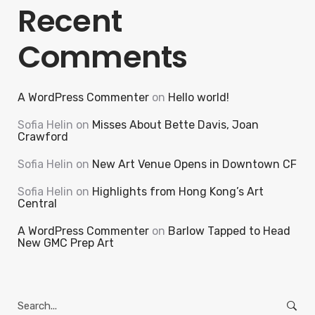
Recent
Comments
A WordPress Commenter
on
Hello world!
Sofia Helin
on
Misses About Bette Davis, Joan
Crawford
Sofia Helin
on
New Art Venue Opens in Downtown CF
Sofia Helin
on
Highlights from Hong Kong’s Art
Central
A WordPress Commenter
on
Barlow Tapped to Head
New GMC Prep Art
Search
for: