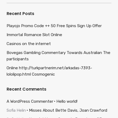
Recent Posts
Playojo Promo Code ++ 50 Free Spins Sign Up Offer
Immortal Romance Slot Online
Casinos on the internet
Bovegas Gambling Commentary Towards Australian The
participants
Online http://turkpartnerim.net/arkadas-7393-
lololipop.html Cosmogenic
Recent Comments
A WordPress Commenter
Hello world!
Sofia Helin
Misses About Bette Davis, Joan Crawford