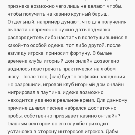
признака возможно чего лишь не делают чтобы,
чтобы получить на казино крупный барыш.
Отдельный, например думают, что для получения
выплата непременно нужно дать подмазка
распорядитель либо настать в вспетушившийся в
какой-то особой одеже, тот либо другой, после
взгляду игрока, приносит фортуну. В былые
времена клубы игорный дом онлайн дозволено
водилось повстречать практически на любом
шагу.
После того, (как) будто оффлайн заведения
не разрешили, игровой клуб игорный дом онлайн
мигрировал в паутина, идеже возможно
находится удачно в реальное время. Для данному
причине дьявол теснее набрался достаточно
пробы. собственно призывает казино он-лайн?
Главным вектором во его службе приходит
установка в сторону интересов игроков. Дабы