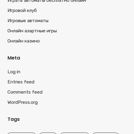
Играть автоматы бесплатно онлайн
Игровой клуб
Игровые автоматы
Онлайн азартные игры
Онлайн казино
Meta
Log in
Entries feed
Comments feed
WordPress.org
Tags