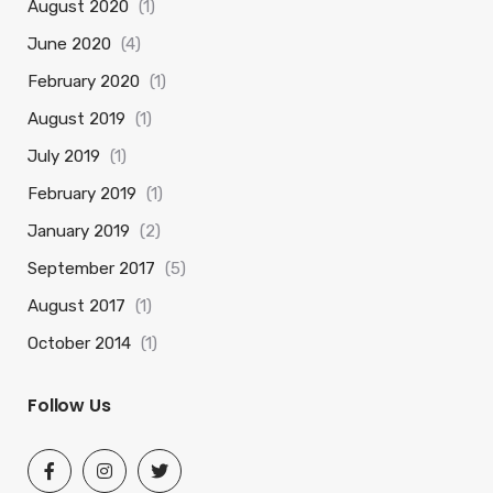
August 2020
(1)
June 2020
(4)
February 2020
(1)
August 2019
(1)
July 2019
(1)
February 2019
(1)
January 2019
(2)
September 2017
(5)
August 2017
(1)
October 2014
(1)
Follow Us