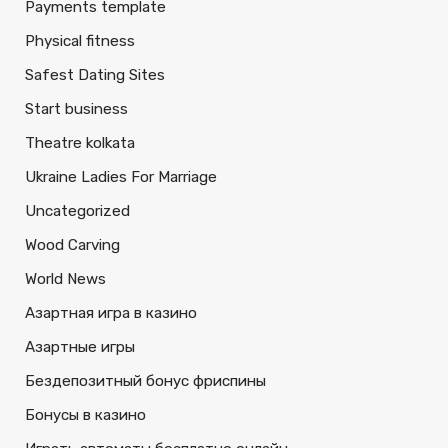
Payments template
Physical fitness
Safest Dating Sites
Start business
Theatre kolkata
Ukraine Ladies For Marriage
Uncategorized
Wood Carving
World News
Азартная игра в казино
Азартные игры
Бездепозитный бонус фриспины
Бонусы в казино