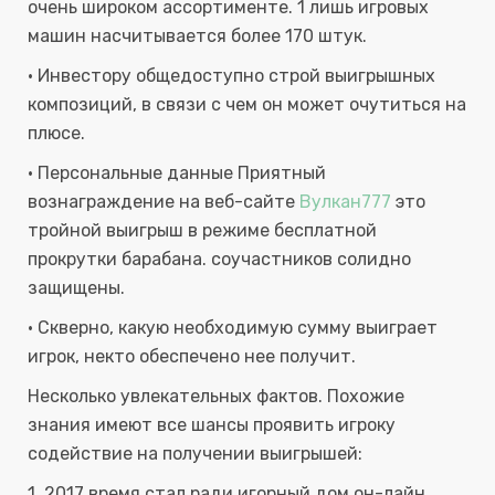
очень широком ассортименте. 1 лишь игровых
машин насчитывается более 170 штук.
• Инвестору общедоступно строй выигрышных
композиций, в связи с чем он может очутиться на
плюсе.
• Персональные данные Приятный
вознаграждение на веб-сайте
Вулкан777
это
тройной выигрыш в режиме бесплатной
прокрутки барабана. соучастников солидно
защищены.
• Скверно, какую необходимую сумму выиграет
игрок, некто обеспечено нее получит.
Несколько увлекательных фактов. Похожие
знания имеют все шансы проявить игроку
содействие на получении выигрышей:
1. 2017 время стал ради игорный дом он-лайн