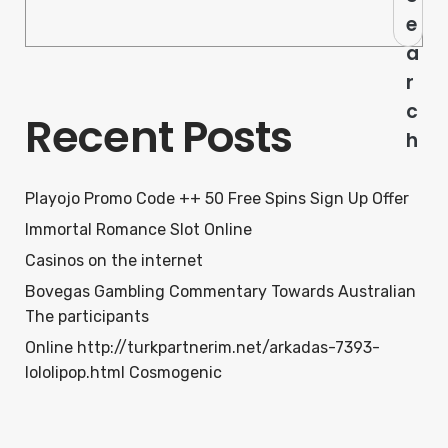
e
a
r
c
Recent Posts
h
Playojo Promo Code ++ 50 Free Spins Sign Up Offer
Immortal Romance Slot Online
Casinos on the internet
Bovegas Gambling Commentary Towards Australian
The participants
Online http://turkpartnerim.net/arkadas-7393-
lololipop.html Cosmogenic