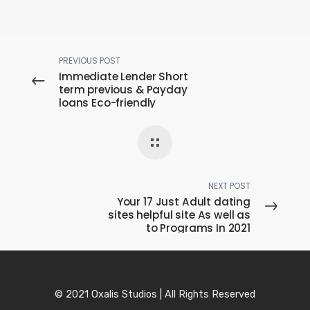
PREVIOUS POST
Immediate Lender Short
term previous & Payday
loans Eco-friendly
NEXT POST
Your 17 Just Adult dating
sites helpful site As well as
to Programs In 2021
© 2021 Oxalis Studios | All Rights Reserved